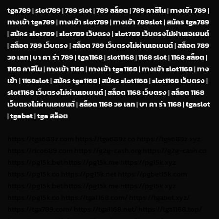
tga789
|
slot789
|
789 slot
|
789 สล็อต
|
789 คาสิโน
|
ทางเข้า 789
|
ทางเข้า tga789
|
ทางเข้า slot789
|
ทางเข้า 789slot
|
สมัคร tga789
|
สมัคร slot789
|
slot789 เว็บตรง
|
slot789 เว็บตรงไม่ผ่านเอเยนต์
|
สล็อต 789 เว็บตรง
|
สล็อต 789 เว็บตรงไม่ผ่านเอเยนต์
|
สล็อต 789
วอ เลท
|
บา คา ร่า 789
|
tga1168
|
slot1168
|
1168 slot
|
1168 สล็อต
|
1168 คาสิโน
|
ทางเข้า 1168
|
ทางเข้า tga1168
|
ทางเข้า slot1168
|
ทาง
เข้า
|
1168slot
|
สมัคร tga1168
|
สมัคร slot1168
|
slot1168 เว็บตรง
|
slot1168 เว็บตรงไม่ผ่านเอเยนต์
|
สล็อต 1168 เว็บตรง
|
สล็อต 1168
เว็บตรงไม่ผ่านเอเยนต์
|
สล็อต 1168 วอ เลท
|
บา คา ร่า 1168
|
tgaslot
|
tgabet
|
tga สล็อต
https://tga689z.com
https://tga689z.co
https://tga689z.xyz
https://rico689.com
https://g2g-cash.org
https://g2g-cash.co
https://pg15k.bet
https://pg15k.me
https://pg15k.xyz
https://pg15k.co
https://pg15k.net
https://pgbet15k.com
https://pg15k.bet
https://pg15k.me
https://pg15k.xyz
https://pg15k.co
https://tga1168.com/
https://tgabet.xyz/
https://tga789.com/
https://tga1168.net/
https://tga1168.top/