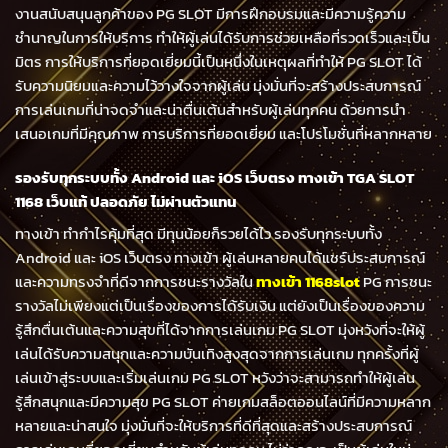
งานสนับสนุนลูกค้าของ PG SLOT มีการฝึกอบรมและมีความรู้ความ
ชำนาญในการให้บริการ ทำให้ผู้เล่นได้รับการช่วยเหลือที่รวดเร็วและเป็น
มิตร การให้บริการที่ยอดเยี่ยมนี้เป็นหนึ่งในเหตุผลที่ทำให้ PG SLOT ได้
รับความนิยมและความไว้วางใจจากผู้เล่น มุ่งมั่นที่จะสร้างประสบการณ์
การเล่นเกมที่น่าจดจำและน่าตื่นเต้นสำหรับผู้เล่นทุกคน ด้วยการนำ
เสนอเกมที่มีคุณภาพ การบริการที่ยอดเยี่ยม และโปรโมชั่นที่หลากหลาย
รองรับทุกระบบทั้ง
Android
และ
iOS
เว็บตรง ทางเข้า
TGA SLOT
1168
เว็บแท้ ปลอดภัย ไม่ผ่านตัวแทน
ทางเข้า ทำกำไรคุ้มที่สุด มีทุนน้อยก็รวยได้ไว รองรับทุกระบบทั้ง
Android และ iOS เว็บตรง ทางเข้า ผู้เล่นหลายคนได้แชร์ประสบการณ์
และความทรงจำที่ดีจากการชนะรางวัลใน
ทางเข้า
1168slot
PG การชนะ
รางวัลไม่เพียงแต่เป็นเรื่องของการได้รับเงิน แต่ยังเป็นเรื่องของความ
รู้สึกตื่นเต้นและความสุขที่ได้จากการเล่นเกม PG SLOT มุ่งหวังที่จะให้ผู้
เล่นได้รับความสนุกและความบันเทิงสูงสุดจากการเล่นเกม ทุกครั้งที่ผู้
เล่นเข้าสู่ระบบและเริ่มเล่นเกม PG SLOT หวังว่าจะสามารถทำให้ผู้เล่น
รู้สึกสนุกและมีความสุข PG SLOT ค่ายเกมสล็อตออนไลน์ที่มีความหลาก
หลายและน่าสนใจ มุ่งมั่นที่จะให้บริการที่ดีที่สุดและสร้างประสบการณ์