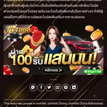
คุ้มค่าสำหรับผู้เล่น ไม่ว่าจะเป็นโบนัสต้อนรับสำหรับสมาชิกใหม่ โบนัส
ฝากเงินครั้งแรก โบนัสรายวัน และโปรโมชั่นพิเศษในโอกาสต่างๆ ทำให้ผู้
เล่นมีโอกาสได้รับรางวัลและโบนัสเพิ่มเติมจากการเล่นเกม
This entry was posted in
slot1168
,
slot1168 เว็บตรง
,
slot1168 เว็บตรงไม่ผ่านเอเยน