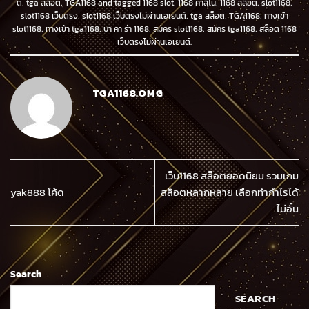
ต์
,
tga สล็อต
,
TGA1168
and tagged
1168 slot
,
1168 คาสิโน
,
1168 สล็อต
,
slot1168
,
slot1168 เว็บตรง
,
slot1168 เว็บตรงไม่ผ่านเอเยนต์
,
tga สล็อต
,
TGA1168
,
ทางเข้า
slot1168
,
ทางเข้า tga1168
,
บา คา ร่า 1168
,
สมัคร slot1168
,
สมัคร tga1168
,
สล็อต 1168
เว็บตรงไม่ผ่านเอเยนต์
.
TGA1168.OMG
เว็บ1168 สล็อตยอดนิยม รวมเกม
yak888 โค้ด
สล็อตหลากหลาย เลือกทำกำไรได้
ไม่อั้น
Search
SEARCH